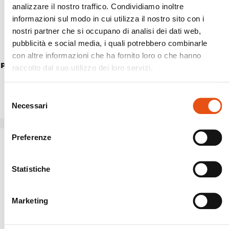
analizzare il nostro traffico. Condividiamo inoltre
informazioni sul modo in cui utilizza il nostro sito con i
nostri partner che si occupano di analisi dei dati web,
pubblicità e social media, i quali potrebbero combinarle
con altre informazioni che ha fornito loro o che hanno
PEHOE PANTS MAN
ZERBION PANTS MAN
raccolto dal suo utilizzo dei loro servizi.
€154,90
€139,90
Selezione
Necessari
del
consenso
Preferenze
Statistiche
Marketing