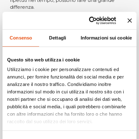
ripetuti nel tempo, possono fare una grande
differenza.
Consenso
Dettagli
Informazioni sui cookie
Prendersi cura - TENDA
La tenda è uno degli elementi più esposti durante
Questo sito web utilizza i cookie
l’utilizzo outdoor. Una corretta manutenzione è
Utilizziamo i cookie per personalizzare contenuti ed
fondamentale per preservarne impermeabilità,
annunci, per fornire funzionalità dei social media e per
resistenza e funzionalità nel tempo.
analizzare il nostro traffico. Condividiamo inoltre
informazioni sul modo in cui utilizza il nostro sito con i
Come lavare una tenda?
nostri partner che si occupano di analisi dei dati web,
pubblicità e social media, i quali potrebbero combinarle
É consigliato il lavaggio a mano con acqua e sapone
neutro, utilizzando possibilmente una spazzola
con altre informazioni che ha fornito loro o che hanno
morbida. Se proprio necessario si può fare un
raccolto dal suo utilizzo dei loro servizi.
lavaggio delicato in lavatrice, ma sconsigliato perchè
può rovinare il tessuto della tenda. Far asciugare
Selezione