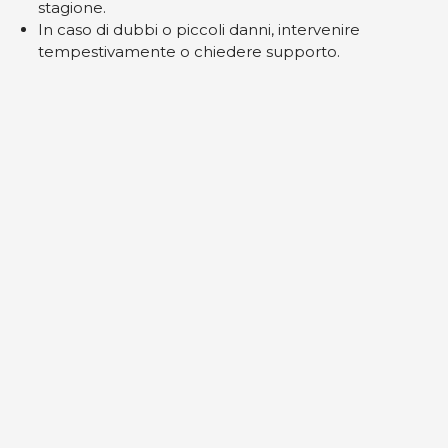
stagione.
In caso di dubbi o piccoli danni, intervenire
tempestivamente o chiedere supporto.
Una manutenzione corretta aiuta a prevenire molti
problemi, ma l’uso reale dell’attrezzatura outdoor
può richiedere interventi più specifici. Quando la
manutenzione non è sufficiente, la riparazione è il
passo successivo per prolungare la vita del prodotto.
Vai alla pagina riparazioni