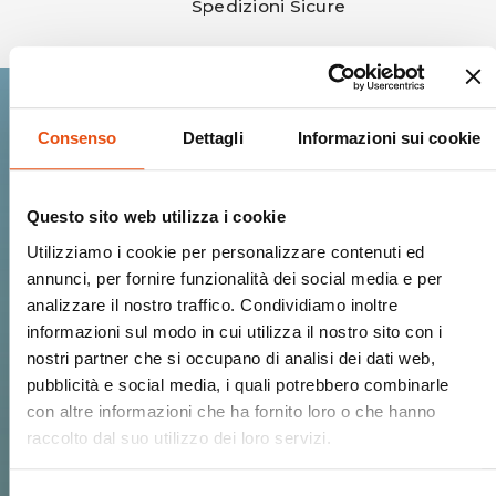
Spedizioni Sicure
Consenso
Dettagli
Informazioni sui cookie
Entra nella Ferrino
community.
Questo sito web utilizza i cookie
Utilizziamo i cookie per personalizzare contenuti ed
Ricevi Novità, Anteprime, Offerte esclusive
annunci, per fornire funzionalità dei social media e per
e tutto il calore del mondo Ferrino!
analizzare il nostro traffico. Condividiamo inoltre
informazioni sul modo in cui utilizza il nostro sito con i
nostri partner che si occupano di analisi dei dati web,
pubblicità e social media, i quali potrebbero combinarle
con altre informazioni che ha fornito loro o che hanno
ISCRIVIMI
raccolto dal suo utilizzo dei loro servizi.
HO LETTO E ACCETTO I TERMINI RELATIVI