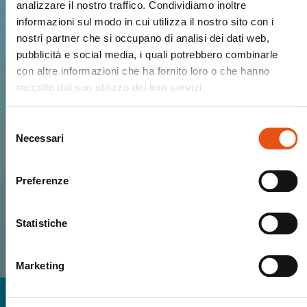
analizzare il nostro traffico. Condividiamo inoltre
community.
informazioni sul modo in cui utilizza il nostro sito con i
nostri partner che si occupano di analisi dei dati web,
pubblicità e social media, i quali potrebbero combinarle
Ricevi Novità, Anteprime, Offerte esclusive
con altre informazioni che ha fornito loro o che hanno
e tutto il calore del mondo Ferrino!
raccolto dal suo utilizzo dei loro servizi.
Selezione
Necessari
del
consenso
ISCRIVIMI
Preferenze
HO LETTO E ACCETTO I TERMINI RELATIVI
ALLA
PRIVACY POLICY
Statistiche
Marketing