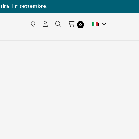
rirà il 1° settembre
.
IT
0