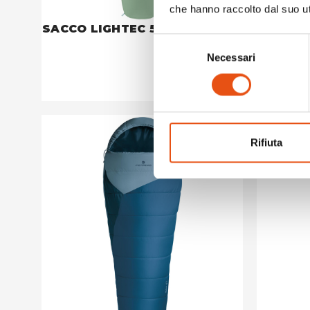
che hanno raccolto dal suo uti
SACCO LIGHTEC 550
SACCO 
Selezione
€109,90
Necessari
del
consenso
Rifiuta