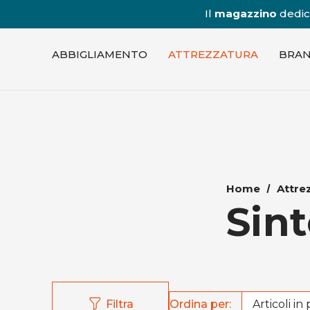
Il
magazzino
dedica
ABBIGLIAMENTO
ATTREZZATURA
BRA
Home
Attre
Sint
Ordina per:
Filtra