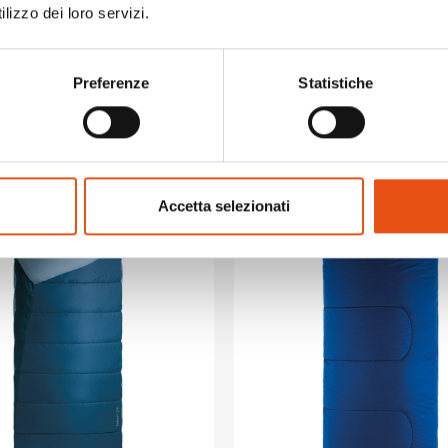
lizzo dei loro servizi.
YUKON 0° C
YUKON PRO
€106,90
Preferenze
Statistiche
Accetta selezionati