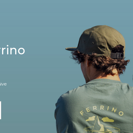
rrino
sive