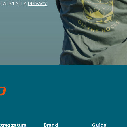
ELATIVI ALLA
PRIVACY
ttrezzatura
Brand
Guida