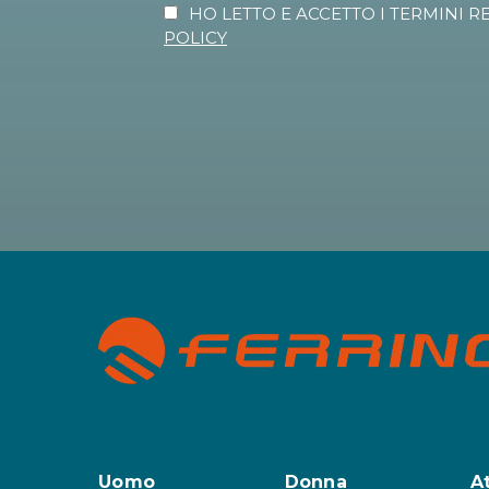
HO LETTO E ACCETTO I TERMINI R
POLICY
Uomo
Donna
A