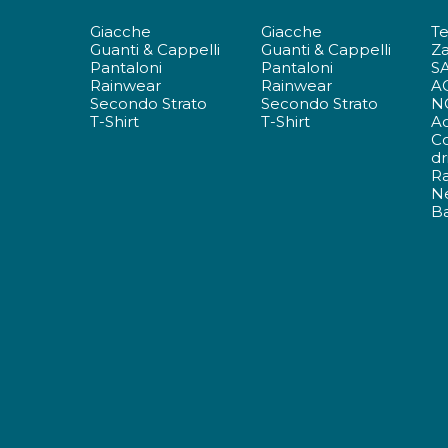
Giacche
Giacche
T
Guanti & Cappelli
Guanti & Cappelli
Za
Pantaloni
Pantaloni
S
Rainwear
Rainwear
A
Secondo Strato
Secondo Strato
N
T-Shirt
T-Shirt
Ac
C
dr
R
N
Ba