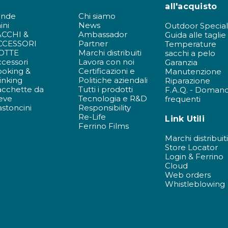
all'acquisto
ende
Chi siamo
ini
News
Outdoor Special
ACCHI &
Ambassador
Guida alle taglie
CCESSORI
Partner
Temperature
OTTE
Marchi distribuiti
sacchi a pelo
cessori
Lavora con noi
Garanzia
ooking &
Certificazioni e
Manutenzione
inking
Politiche aziendali
Riparazione
acchette da
Tutti i prodotti
F.A.Q. - Doman
eve
Tecnologia e R&D
frequenti
stoncini
Responsibility
Re-Life
Link Utili
Ferrino Films
Marchi distribuit
Store Locator
Login & Ferrino
Cloud
Web orders
Whistleblowing