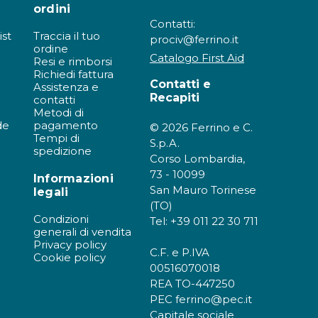
ordini
Contatti:
ist
Traccia il tuo
prociv@ferrino.it
ordine
Catalogo First Aid
Resi e rimborsi
Richiedi fattura
Contatti e
Assistenza e
Recapiti
contatti
Metodi di
de
pagamento
© 2026 Ferrino e C.
Tempi di
S.p.A.
spedizione
Corso Lombardia,
73 - 10099
Informazioni
San Mauro Torinese
legali
i
(TO)
Condizioni
Tel: +39 011 22 30 711
generali di vendita
Privacy policy
C.F. e P.IVA
Cookie policy
00516070018
REA TO-447250
PEC ferrino@pec.it
Capitale sociale