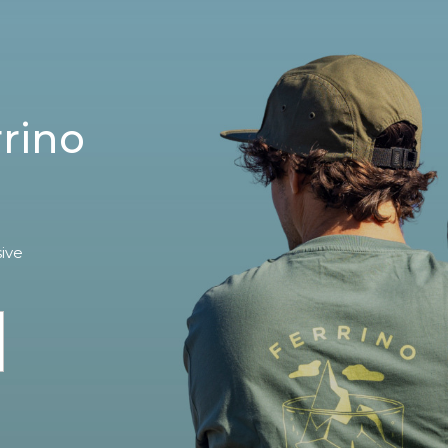
rrino
sive