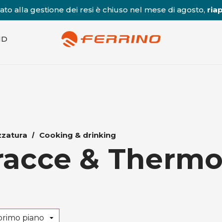
to alla gestione dei resi è chiuso nel mese di agosto,
riap
ND
zzatura
Cooking & drinking
racce & Thermo