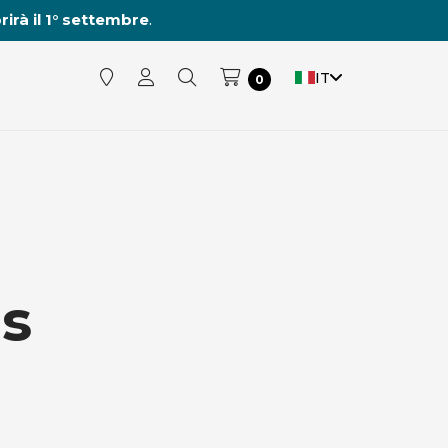
rirà il 1° settembre
.
IT
0
s