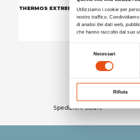
THERMOS EXTREME 1 LT. NERO
BORRACC
Utilizziamo i cookie per perso
€61,90
nostro traffico. Condividiamo 
di analisi dei dati web, pubbl
che hanno raccolto dal suo uti
Selezione
Necessari
del
consenso
Rifiuta
Spedizioni Sicure