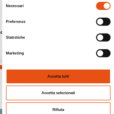
Selezione
Necessari
del
consenso
Preferenze
GRAN ZEBRU PANTS MAN
Statistiche
€164,90
Marketing
Accetta tutti
Accetta selezionati
Spedizioni Sicure
Rifiuta