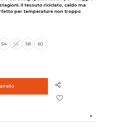
tagioni. Il tessuto riciclato, caldo ma
perfetto per temperature non troppo
54
56
58
60
Wish List