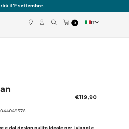
rirà il 1° settembre
.
IT
0
man
€119,90
4044049576
 e dal design pulito ideale per i viaggi e