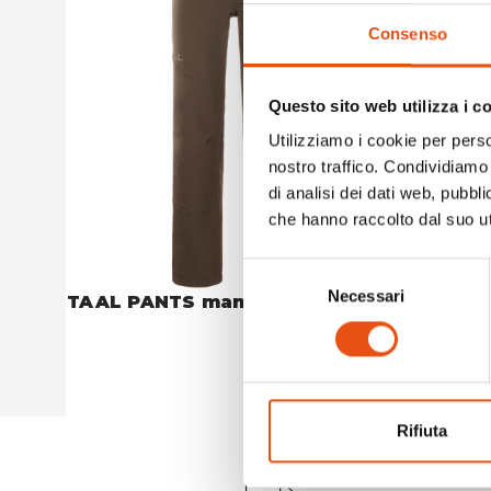
Consenso
Questo sito web utilizza i c
Utilizziamo i cookie per perso
nostro traffico. Condividiamo 
di analisi dei dati web, pubbl
che hanno raccolto dal suo uti
Selezione
Necessari
del
TAAL PANTS man
TAAL P
consenso
€119,90
Rifiuta