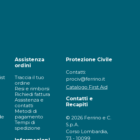
Assistenza
Protezione Civile
ordini
Contatti:
ist
Traccia il tuo
prociv@ferrino.it
ordine
Catalogo First Aid
Resi e rimborsi
Richiedi fattura
Contatti e
Assistenza e
Recapiti
contatti
Metodi di
de
pagamento
© 2026 Ferrino e C.
Tempi di
S.p.A.
spedizione
Corso Lombardia,
73 - 10099