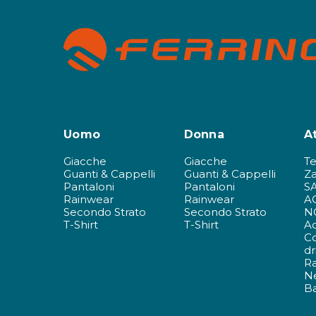
Uomo
Donna
A
Giacche
Giacche
T
Guanti & Cappelli
Guanti & Cappelli
Za
Pantaloni
Pantaloni
S
Rainwear
Rainwear
A
Secondo Strato
Secondo Strato
N
T-Shirt
T-Shirt
Ac
C
dr
R
N
Ba