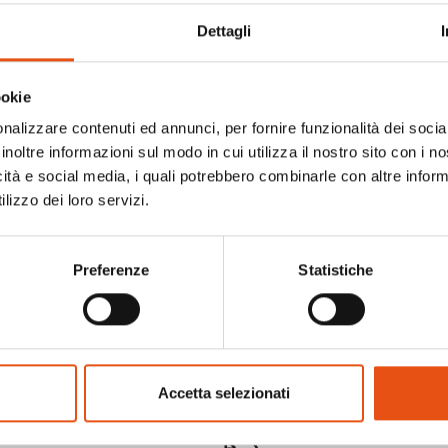
Dettagli
ookie
nalizzare contenuti ed annunci, per fornire funzionalità dei socia
inoltre informazioni sul modo in cui utilizza il nostro sito con i 
icità e social media, i quali potrebbero combinarle con altre inform
lizzo dei loro servizi.
Preferenze
Statistiche
ANTS WOMAN
TAAL PANTS WOMAN
€119,90
Accetta selezionati