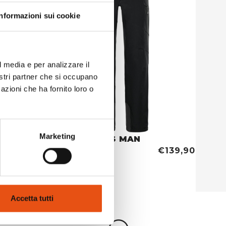
Informazioni sui cookie
l media e per analizzare il
nostri partner che si occupano
azioni che ha fornito loro o
Marketing
DIENTES PANTS MAN
€119,90
€139,90
Accetta tutti