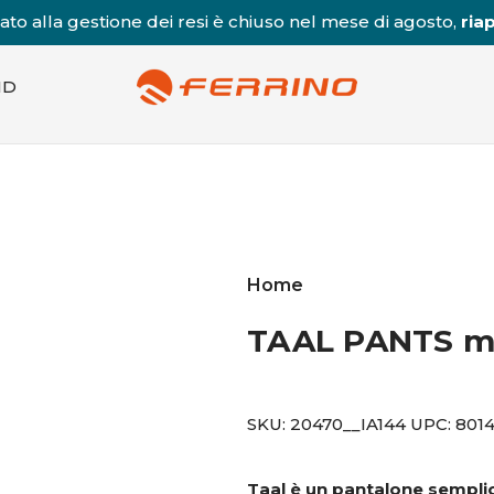
to alla gestione dei resi è chiuso nel mese di agosto,
riap
ND
Home
TAAL PANTS 
SKU:
20470__IA144
UPC:
801
Taal è un pantalone semplice