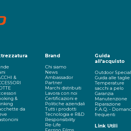
ttrezzatura
Brand
Guida
all'acquisto
ende
Chi siamo
ini
News
Outdoor Special
ACCHI &
Ambassador
Guida alle taglie
CCESSORI
Partner
Temperature
OTTE
Marchi distribuiti
sacchi a pelo
cessori
Lavora con noi
Garanzia
ooking &
Certificazioni e
Manutenzione
inking
Politiche aziendali
Riparazione
acchette da
Tutti i prodotti
F.A.Q. - Doman
eve
Tecnologia e R&D
frequenti
stoncini
Responsibility
Re-Life
Link Utili
Ferrino Films