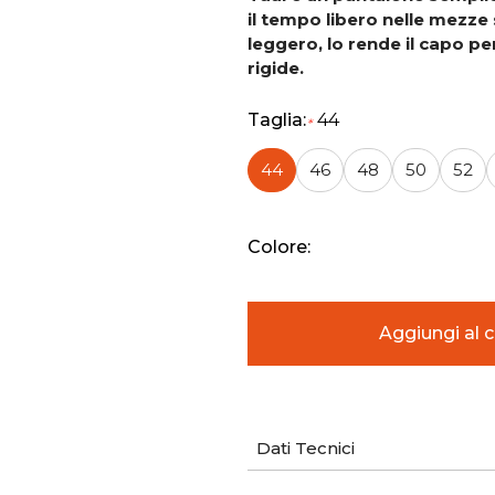
il tempo libero nelle mezze s
leggero, lo rende il capo 
rigide.
Taglia:
44
*
44
46
48
50
52
Colore:
Dati Tecnici