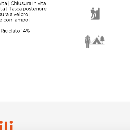
 vita | Chiusura in vita
ta | Tasca posteriore
ura a velcro |
e con lampo |
Riciclato 14%
li