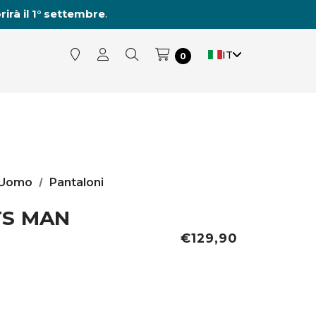
rirà il 1° settembre
.
IT
0
Uomo
Pantaloni
TS MAN
€129,90