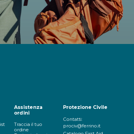
Assistenza
Protezione Civile
ordini
Contatti:
ist
Traccia il tuo
prociv@ferrino.it
ordine
Catalogo First Aid