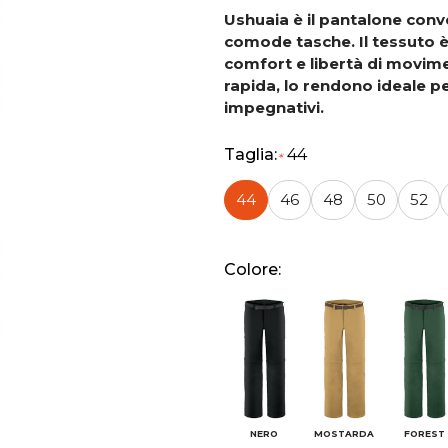
Ushuaia è il pantalone conve
comode tasche. Il tessuto è
comfort e libertà di movim
rapida, lo rendono ideale p
impegnativi.
Taglia:
44
*
44
46
48
50
52
Colore:
NERO
MOSTARDA
FOREST