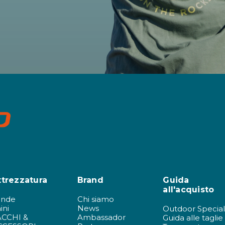
ttrezzatura
Brand
Guida
all'acquisto
ende
Chi siamo
ini
News
Outdoor Special
ACCHI &
Ambassador
Guida alle taglie