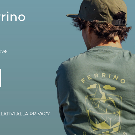
rrino
sive
ELATIVI ALLA
PRIVACY