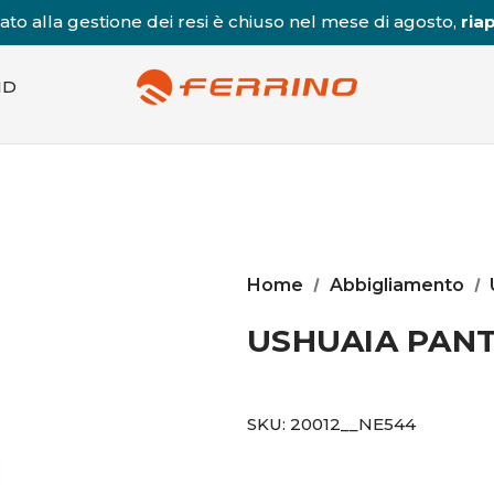
to alla gestione dei resi è chiuso nel mese di agosto,
riap
ND
Home
Abbigliamento
USHUAIA PAN
SKU:
20012__NE544