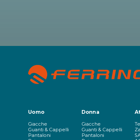
Uomo
Donna
A
Giacche
Giacche
T
Guanti & Cappelli
Guanti & Cappelli
Za
Pantaloni
Pantaloni
S