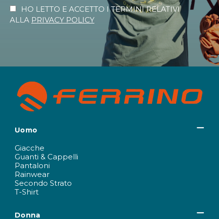
HO LETTO E ACCETTO I TERMINI RELATIVI
ALLA
PRIVACY POLICY
Uomo
Giacche
Guanti & Cappelli
Pantaloni
Rainwear
Secondo Strato
T-Shirt
Donna