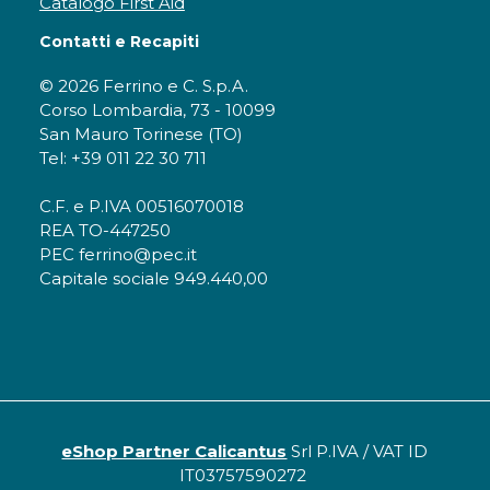
Catalogo First Aid
Contatti e Recapiti
© 2026 Ferrino e C. S.p.A.
Corso Lombardia, 73 - 10099
San Mauro Torinese (TO)
Tel: +39 011 22 30 711
C.F. e P.IVA 00516070018
REA TO-447250
PEC ferrino@pec.it
Capitale sociale 949.440,00
eShop Partner Calicantus
Srl P.IVA / VAT ID
IT03757590272