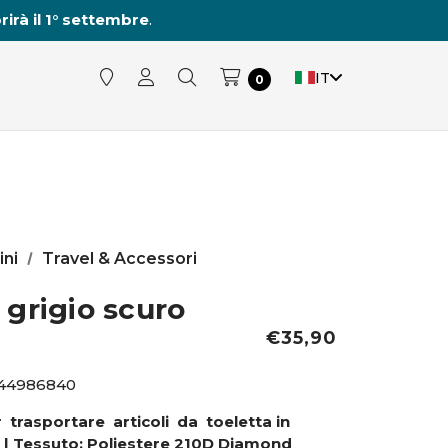
rirà il 1° settembre
.
IT
0
ini
Travel & Accessori
grigio scuro
€35,90
44986840
trasportare articoli da toeletta in
 | Tessuto: Poliestere 210D Diamond