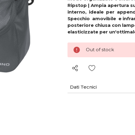
Ripstop | Ampia apertura s
interno, ideale per appen
Specchio amovibile e infrang
posteriore chiusa con lampo
elasticizzate per un'ottima
Out of stock
Wish List
Dati Tecnici