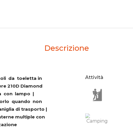
Descrizione
Attività
oli da toeletta in
tere 210D Diamond
usa con lampo |
iporlo quando non
niglia di trasporto |
nterne multiple con
zzazione