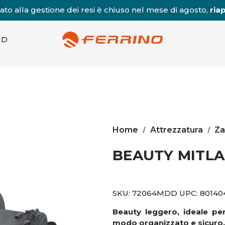
to alla gestione dei resi è chiuso nel mese di agosto,
riap
ND
Home
Attrezzatura
Za
ESAURITO
BEAUTY MITLA 
SKU:
72064MDD
UPC:
80140
Beauty leggero, ideale per 
modo organizzato e sicuro.