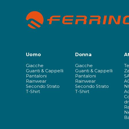
Uomo
Donna
A
Giacche
Giacche
T
Guanti & Cappelli
Guanti & Cappelli
Za
Pantaloni
Pantaloni
S
Rainwear
Rainwear
A
Secondo Strato
Secondo Strato
N
T-Shirt
T-Shirt
Ac
C
dr
R
N
Ba