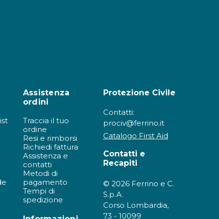
Assistenza
Protezione Civile
ordini
Contatti:
ist
Traccia il tuo
prociv@ferrino.it
ordine
Catalogo First Aid
Resi e rimborsi
Richiedi fattura
Contatti e
Assistenza e
Recapiti
contatti
Metodi di
de
pagamento
© 2026 Ferrino e C.
Tempi di
S.p.A.
spedizione
Corso Lombardia,
73 - 10099
Informazioni