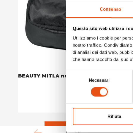
Consenso
Questo sito web utilizza i c
Utilizziamo i cookie per perso
nostro traffico. Condividiamo 
di analisi dei dati web, pubbl
che hanno raccolto dal suo uti
Selezione
BEAUTY MITLA nero
BEAUTY 
Necessari
del
€35,90
consenso
Rifiuta