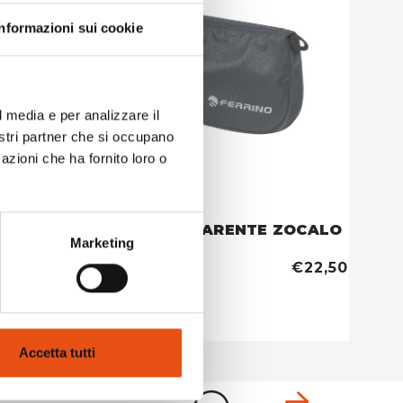
Informazioni sui cookie
l media e per analizzare il
nostri partner che si occupano
azioni che ha fornito loro o
 scuro
BEAUTY TRASPARENTE ZOCALO
LYS S
Marketing
grigio scuro
€31,90
€22,50
Accetta tutti