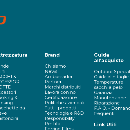
ttrezzatura
Brand
Guida
all'acquisto
ende
Chi siamo
ini
News
Outdoor Special
ACCHI &
Ambassador
Guida alle taglie
CCESSORI
Partner
Temperature
OTTE
Marchi distribuiti
sacchi a pelo
cessori
Lavora con noi
Garanzia
ooking &
Certificazioni e
Manutenzione
inking
Politiche aziendali
Riparazione
acchette da
Tutti i prodotti
F.A.Q. - Doman
eve
Tecnologia e R&D
frequenti
stoncini
Responsibility
Re-Life
Link Utili
Ferrino Films