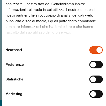
Entra nella Ferrino
analizzare il nostro traffico. Condividiamo inoltre
informazioni sul modo in cui utilizza il nostro sito con i
community.
nostri partner che si occupano di analisi dei dati web,
pubblicità e social media, i quali potrebbero combinarle
Ricevi Novità, Anteprime, Offerte esclusive
con altre informazioni che ha fornito loro o che hanno
e tutto il calore del mondo Ferrino!
raccolto dal suo utilizzo dei loro servizi.
Selezione
Necessari
del
consenso
ISCRIVIMI
Preferenze
HO LETTO E ACCETTO I TERMINI RELATIVI
ALLA
PRIVACY POLICY
Statistiche
Marketing