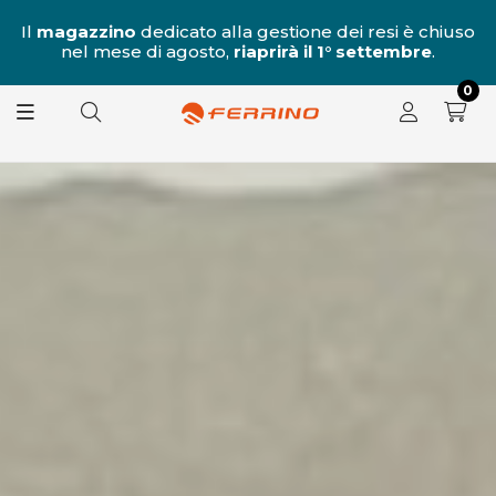
al
Il
magazzino
dedicato alla gestione dei resi è chiuso
nel mese di agosto,
riaprirà il 1° settembre
.
8.
0