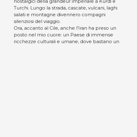
nostalgici della grandeur imperiale a Kurdi e
Turchi. Lungo la strada, cascate, vulcani, laghi
salati e montagne divennero compagni
silenziosi del viaggio.
Ora, accanto al Cile, anche l’Iran ha preso un
posto nel mio cuore: un Paese di immense
ricchezze culturali e umane, dove bastano un
chai e un tappeto per creare storie degne di
Mille e una notte.