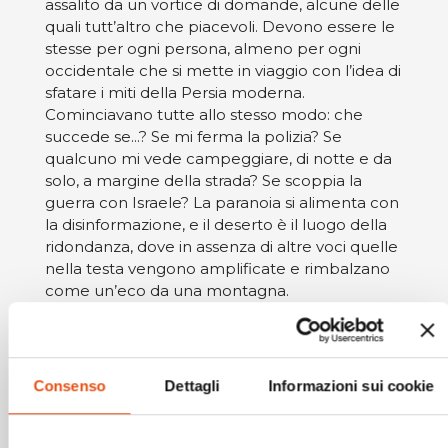
assalito da un vortice di domande, alcune delle
quali tutt’altro che piacevoli. Devono essere le
stesse per ogni persona, almeno per ogni
occidentale che si mette in viaggio con l’idea di
sfatare i miti della Persia moderna.
Cominciavano tutte allo stesso modo: che
succede se...? Se mi ferma la polizia? Se
qualcuno mi vede campeggiare, di notte e da
solo, a margine della strada? Se scoppia la
guerra con Israele? La paranoia si alimenta con
la disinformazione, e il deserto è il luogo della
ridondanza, dove in assenza di altre voci quelle
nella testa vengono amplificate e rimbalzano
come un’eco da una montagna.
Tuttavia, a sentire i commenti degli storici vicini
di casa (Arabi e Iracheni), pareva che
attraversare l’Iran a piedi sarebbe stato niente
più che una passeggiata. Sembrava potesse
Consenso
Dettagli
Informazioni sui cookie
essere banale come un esame di maturità, un
rito d’iniziazione che alla fine si lascia alle spalle
e si ricordano solo i momenti più belli, quelli