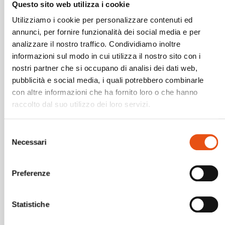
Questo sito web utilizza i cookie
che riaffiorano ogni volta che ci si ritrova con i
vecchi compagni. Le ansie, gli scontri e le
Utilizziamo i cookie per personalizzare contenuti ed
paure, una volta superate, vengono
annunci, per fornire funzionalità dei social media e per
invariabilmente ridimensionate dal senno di
analizzare il nostro traffico. Condividiamo inoltre
poi, che ha bisogno dell’esperienza per
informazioni sul modo in cui utilizza il nostro sito con i
formarsi.
nostri partner che si occupano di analisi dei dati web,
Varcai dunque il confine iracheno con una
pubblicità e social media, i quali potrebbero combinarle
buona dose di speranza e mi avviai verso l’Iran.
con altre informazioni che ha fornito loro o che hanno
raccolto dal suo utilizzo dei loro servizi.
Selezione
Necessari
del
consenso
Preferenze
Statistiche