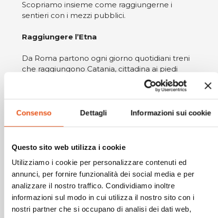
Scopriamo insieme come raggiungerne i
sentieri con i mezzi pubblici.
Raggiungere l’Etna
Da Roma partono ogni giorno quotidiani treni
che raggiungono Catania, cittadina ai piedi
dell’Etna. Il tempo impiegato varia dalle 9 alle
11 ore. In alternativa è possibile volare
direttamente su Catania, oppure Palermo. Da
quest’ultimo si può raggiungere Catania
Consenso
Dettagli
Informazioni sui cookie
attraverso i frequenti treni regionali.
Verso i sentieri
Questo sito web utilizza i cookie
Utilizziamo i cookie per personalizzare contenuti ed
Esistono diverse opportunità per raggiungere i
annunci, per fornire funzionalità dei social media e per
sentieri dell’Etna utilizzando i mezzi pubblici.
analizzare il nostro traffico. Condividiamo inoltre
Dal centro di Catania parte la Ferrovia
Circumetnea, che raggiunge Randazzo in poco
informazioni sul modo in cui utilizza il nostro sito con i
più di due ore che passano con gli occhi
nostri partner che si occupano di analisi dei dati web,