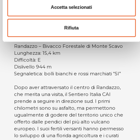
dell’Etna. Le corse sono frequenti, dalle 7 del
Accetta selezionati
mattino alle 20.30 e il percorso richiede circa
un’oretta. Stessa cosa vale per il rientro.
Rifiuta
Le nostre tappe
Randazzo – Bivacco Forestale di Monte Scavo
Lunghezza: 15,4 km
Difficoltà: E
Dislivello 944 m
Segnaletica: bolli bianchi e rossi marchiati “SI”
Dopo aver attraversato il centro di Randazzo,
che merita una visita, il Sentiero Italia CAI
prende a seguire in direzione sud. I primi
chilometri sono su asfalto, ma permettono
ugualmente di godere del territorio unico che
offerto dalle pendici del più alto vulcano
europeo. I suoi fertili versanti hanno permesso
lo sviluppo di una florida agricoltura e i curati