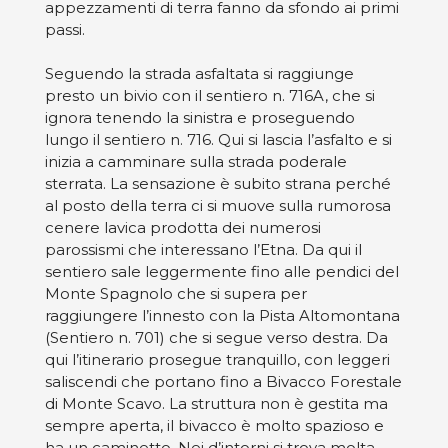
appezzamenti di terra fanno da sfondo ai primi
passi.
Seguendo la strada asfaltata si raggiunge
presto un bivio con il sentiero n. 716A, che si
ignora tenendo la sinistra e proseguendo
lungo il sentiero n. 716. Qui si lascia l’asfalto e si
inizia a camminare sulla strada poderale
sterrata. La sensazione è subito strana perché
al posto della terra ci si muove sulla rumorosa
cenere lavica prodotta dei numerosi
parossismi che interessano l’Etna. Da qui il
sentiero sale leggermente fino alle pendici del
Monte Spagnolo che si supera per
raggiungere l’innesto con la Pista Altomontana
(Sentiero n. 701) che si segue verso destra. Da
qui l’itinerario prosegue tranquillo, con leggeri
saliscendi che portano fino a Bivacco Forestale
di Monte Scavo. La struttura non è gestita ma
sempre aperta, il bivacco è molto spazioso e
ha un caminetto. Nei d’intorni si trova molta