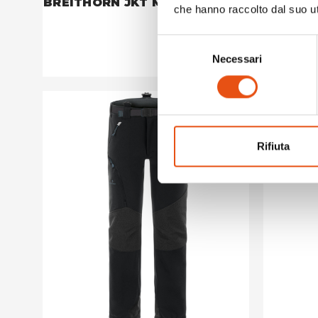
BREITHORN JKT MAN
TRELEW
che hanno raccolto dal suo uti
€249,90
Selezione
Necessari
del
consenso
Rifiuta