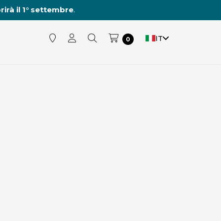
rirà il 1° settembre
.
IT
0