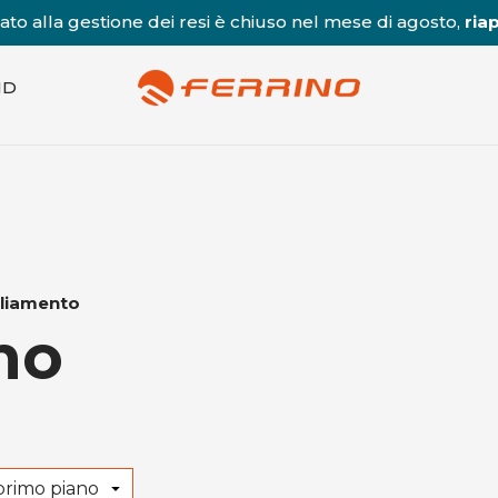
to alla gestione dei resi è chiuso nel mese di agosto,
riap
ND
liamento
mo