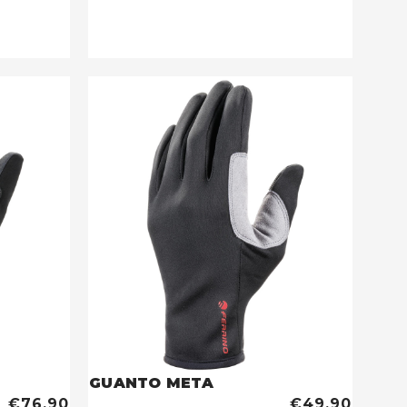
GUANTO META
€76,90
€49,90