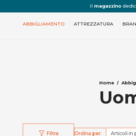
Il
magazzino
dedica
ABBIGLIAMENTO
ATTREZZATURA
BRA
Home
Abbig
Uo
Ordina per:
Filtra