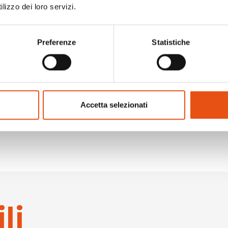
lizzo dei loro servizi.
litri | Porta
ne H2 Bag | Asole
Preferenze
Statistiche
oghi rifrangenti |
stri di compressione
mergenza
Accetta selezionati
li