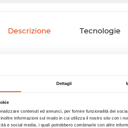
Descrizione
Tecnologie
Attività
 e fodere interne
tino in acciaio
l carico e garantisce
Dettagli
e che separa lo zaino
a a vita con "Hollow
ookie
e all'abbinamento di
nalizzare contenuti ed annunci, per fornire funzionalità dei socia
colare super
inoltre informazioni sul modo in cui utilizza il nostro sito con i 
icità e social media, i quali potrebbero combinarle con altre inform
 portachiavi | Frontale