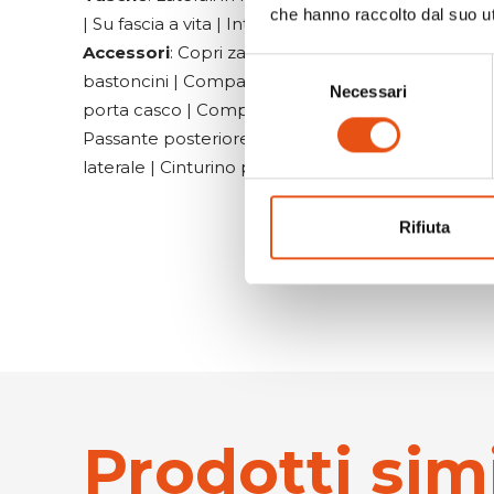
che hanno raccolto dal suo uti
| Su fascia a vita | Interna sul dorso
Accessori
: Copri zaino | Estensione del volume +3 
Selezione
bastoncini | Compatibile col sistema di idratazio
Necessari
del
porta casco | Compatibile con "Helmet Holder" | L
consenso
Passante posteriore per la luce di sicurezza | Na
laterale
| Cinturino pettorale con fischietto d'e
Rifiuta
Prodotti simi