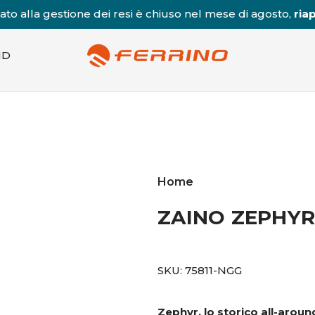
to alla gestione dei resi è chiuso nel mese di agosto,
riap
ND
Home
ZAINO ZEPHYR
SKU:
75811-NGG
Zephyr, lo storico all-aroun