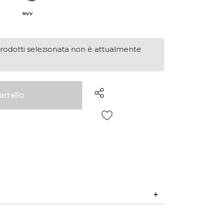
NVV
rodotti selezionata non è attualmente
Wish List