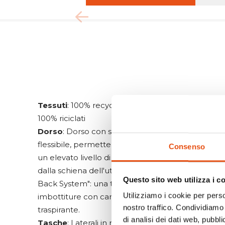
Tessuti
: 100% recycled Diamond HD | Rain Cover
100% riciclati
Dorso
: Dorso con sistema "Dry Net System": il bas
flessibile, permette una perfetta distribuzione de
Consenso
un elevato livello di aerazione tensionando la ret
dalla schiena dell'utilizzatore. | Spallacci e cintur
Questo sito web utilizza i c
Back System": una traspirazione eccellente grazi
Utilizziamo i cookie per perso
imbottiture con canali di aerazione e tessuto reti
nostro traffico. Condividiamo 
traspirante.
di analisi dei dati web, pubbl
Tasche
: Laterali in rete | Di sicurezza in rete con