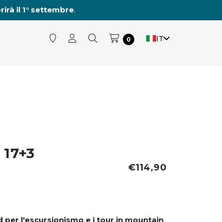
rirà il 1° settembre
.
IT
0
 17+3
€114,90
d per l'escursionismo e i tour in mountain