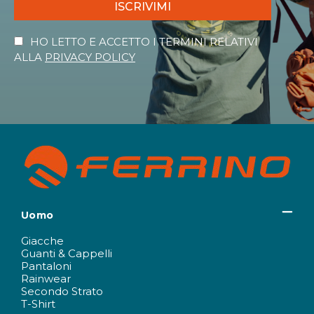
ISCRIVIMI
HO LETTO E ACCETTO I TERMINI RELATIVI
ALLA
PRIVACY POLICY
Uomo
Giacche
Guanti & Cappelli
Pantaloni
Rainwear
Secondo Strato
T-Shirt