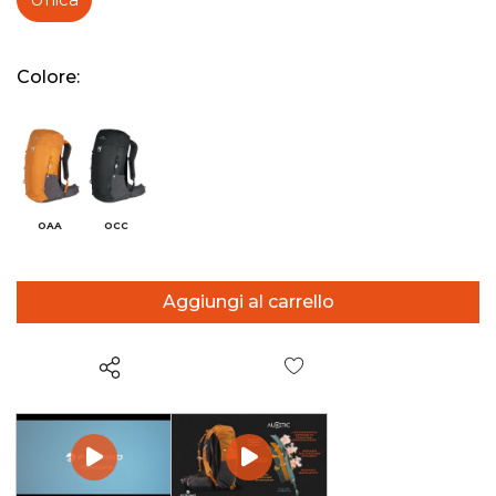
Colore:
OAA
OCC
Wish List