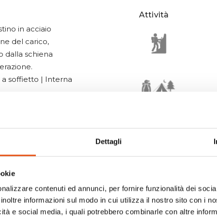
Attività
tino in acciaio
one del carico,
o dalla schiena
aerazione.
 a soffietto | Interna
teriali frontale (con
ile col sistema di
Dettagli
ookie
nalizzare contenuti ed annunci, per fornire funzionalità dei socia
inoltre informazioni sul modo in cui utilizza il nostro sito con i 
icità e social media, i quali potrebbero combinarle con altre inform