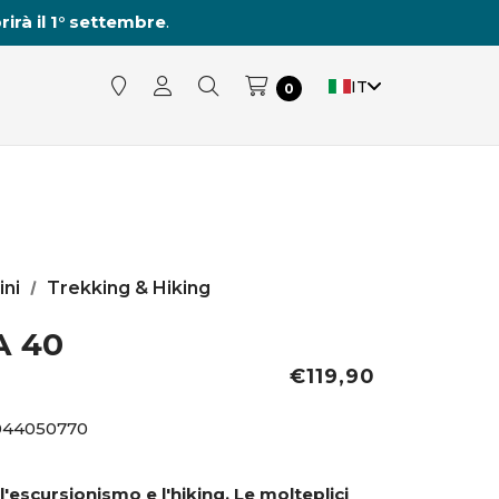
rirà il 1° settembre
.
IT
0
ini
Trekking & Hiking
A 40
€119,90
044050770
 l'escursionismo e l'hiking. Le molteplici