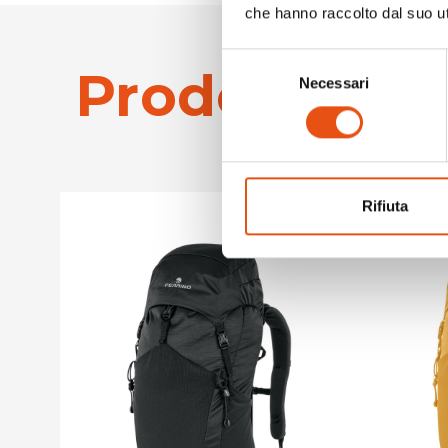
che hanno raccolto dal suo uti
Selezione
Prodotti simi
Necessari
del
consenso
Rifiuta