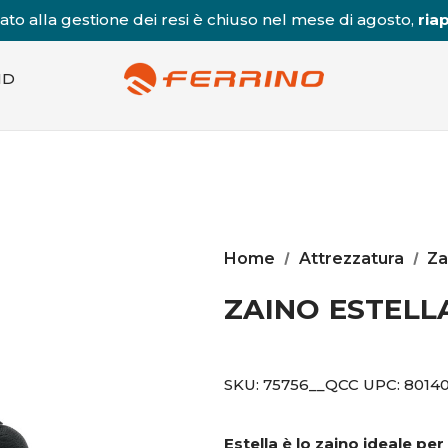
to alla gestione dei resi è chiuso nel mese di agosto,
riap
ND
Home
Attrezzatura
Za
ZAINO ESTELL
SKU:
75756__QCC
UPC:
8014
Estella è lo zaino ideale per