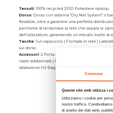
Tessuti
: 100% recycled 210D Poliestere ripstop.
Dorso
: Dorso con sistema "Dry Net System": il bas
flessibile, oltre a garantire una perfetta distribuzi
permette di tensionare la rete che separa lo zain
dell'utilizzatore, garantendo un elevato livello di 
Tasche
: Sul cappuccio | Frontale in rete | Laterali
sul dorso
Accessori
: 2 Porta bastoncini/piccozza | Porta ma
nastri addizionali) | Copri zaino incluso | Compatib
idratazione H2 Bag.
Consenso
Questo sito web utilizza i c
Utilizziamo i cookie per perso
nostro traffico. Condividiamo 
di analisi dei dati web, pubbl