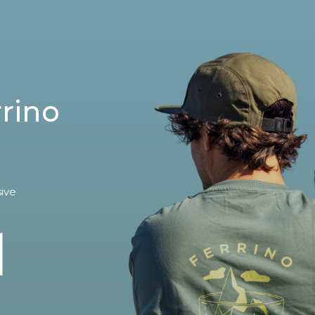
rrino
sive