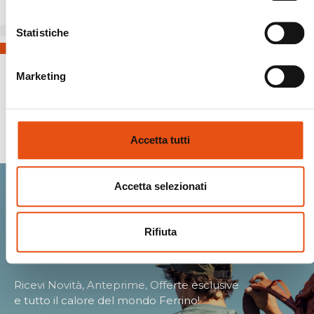
Statistiche
Marketing
Spedizioni Sicure
Accetta tutti
Accetta selezionati
Entra nella Ferrino
Rifiuta
community.
Ricevi Novità, Anteprime, Offerte esclusive
e tutto il calore del mondo Ferrino!