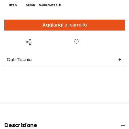
NERO
ORION
DARK EMERALD
Wish List
Dati Tecnici
Descrizione