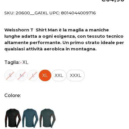
SKU:
20600__GA1XL
UPC:
8014044009716
Weisshorn T Shirt Man è la maglia a maniche
lunghe adatta a ogni esigenza, con tessuto tecnico
altamente performante. Un primo strato ideale per
qualsiasi attività aerobica in montagna.
Taglia:
XL
*
S
M
L
XL
XXL
XXXL
Colore: