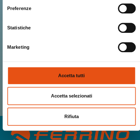
community.
Preferenze
Ricevi Novità, Anteprime, Offerte esclusive
e tutto il calore del mondo Ferrino!
Statistiche
Marketing
ISCRIVIMI
Accetta tutti
HO LETTO E ACCETTO I TERMINI RELATIVI
ALLA
PRIVACY POLICY
Accetta selezionati
Rifiuta