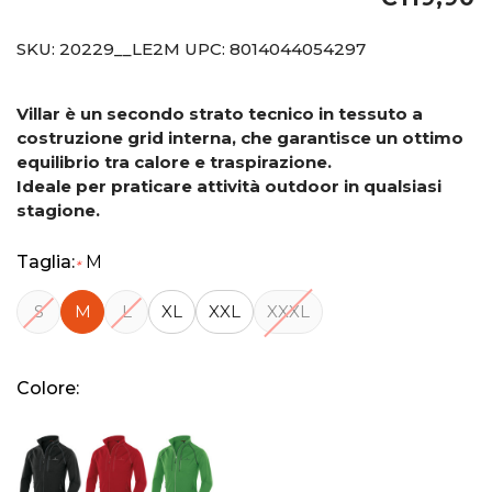
SKU:
20229__LE2M
UPC:
8014044054297
Villar è un secondo strato tecnico in tessuto a
costruzione grid interna, che garantisce un ottimo
equilibrio tra calore e traspirazione.
Ideale per praticare attività outdoor in qualsiasi
stagione.
Taglia:
M
*
S
M
L
XL
XXL
XXXL
Colore: