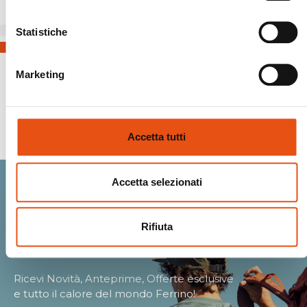
Statistiche
Marketing
Spedizioni Sicure
Accetta tutti
Accetta selezionati
Entra nella Ferrino
Rifiuta
community.
Ricevi Novità, Anteprime, Offerte esclusive
e tutto il calore del mondo Ferrino!