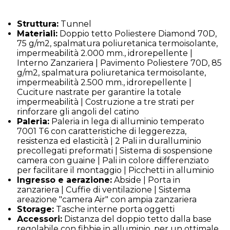
Struttura:
Tunnel
Materiali:
Doppio tetto Poliestere Diamond 70D,
75 g/m2, spalmatura poliuretanica termoisolante,
impermeabilità 2.000 mm., idrorepellente |
Interno Zanzariera | Pavimento Poliestere 70D, 85
g/m2, spalmatura poliuretanica termoisolante,
impermeabilità 2.500 mm., idrorepellente |
Cuciture nastrate per garantire la totale
impermeabilità | Costruzione a tre strati per
rinforzare gli angoli del catino
Paleria:
Paleria in lega di alluminio temperato
7001 T6 con caratteristiche di leggerezza,
resistenza ed elasticità | 2 Pali in duralluminio
precollegati preformati | Sistema di sospensione
camera con guaine | Pali in colore differenziato
per facilitare il montaggio | Picchetti in alluminio
Ingresso e aerazione:
Abside | Porta in
zanzariera | Cuffie di ventilazione | Sistema
areazione "camera Air" con ampia zanzariera
Storage:
Tasche interne porta oggetti
Accessori:
Distanza del doppio tetto dalla base
regolabile con fibbie in alluminio, per un ottimale