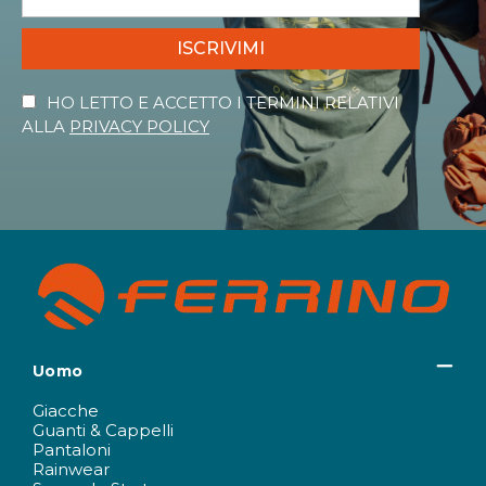
ISCRIVIMI
HO LETTO E ACCETTO I TERMINI RELATIVI
ALLA
PRIVACY POLICY
Uomo
Giacche
Guanti & Cappelli
Pantaloni
Rainwear