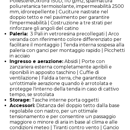
PoliestereOxford 150D, 110 g/m2, spalmatura
poliuretanica termoisolante, impermeabilità 2500
mm, idrorepellente | Cuciture nastrate nel
doppio tetto e nel pavimento per garantire
l'impermeabilità | Costruzione a tre strati per
rinforzare gli angoli del catino
Paleria:
3 Pali in vetroresina precollegati | Arco
veranda con riferimento colore differenziato per
facilitare il montaggio | Tenda interna sospesa alla
paleria con ganci per montaggio rapido | Picchetti
in acciaio
Ingresso e aerazione:
Absidi | Porte con
zanzariera esterna completamente apribili e
riponibili in apposito taschino | Cuffie di
ventilazione | Falda a terra, che garantisce
un'ottimale aerazione quando è arrotolata e
protegge l'interno della tenda in caso di cattivo
tempo, se srotolata
Storage:
Tasche interne porta oggetti
Accessori:
Distanza del doppio tetto dalla base
regolabile con nastro, per un ottimale
tensionamento e per consentire un passaggio
maggiore o minore di aria in base al clima e alle
condizioni meteo | Tiranti contro vento | Gancio