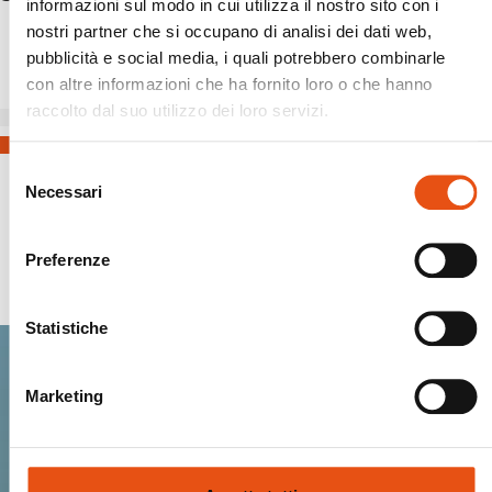
informazioni sul modo in cui utilizza il nostro sito con i
€63,90
nostri partner che si occupano di analisi dei dati web,
pubblicità e social media, i quali potrebbero combinarle
con altre informazioni che ha fornito loro o che hanno
raccolto dal suo utilizzo dei loro servizi.
Selezione
Necessari
del
consenso
Preferenze
Spedizioni Sicure
Statistiche
Marketing
Entra nella Ferrino
community.