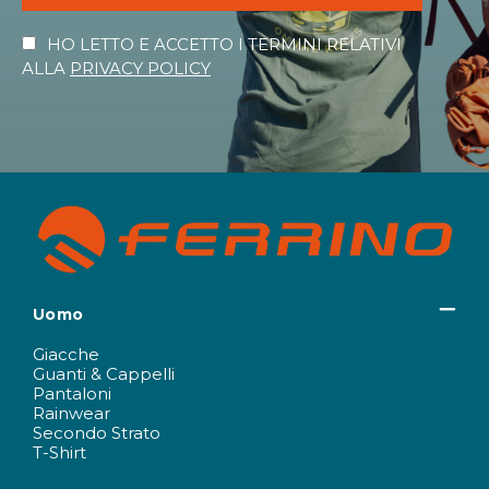
HO LETTO E ACCETTO I TERMINI RELATIVI
ALLA
PRIVACY POLICY
Uomo
Giacche
Guanti & Cappelli
Pantaloni
Rainwear
Secondo Strato
T-Shirt