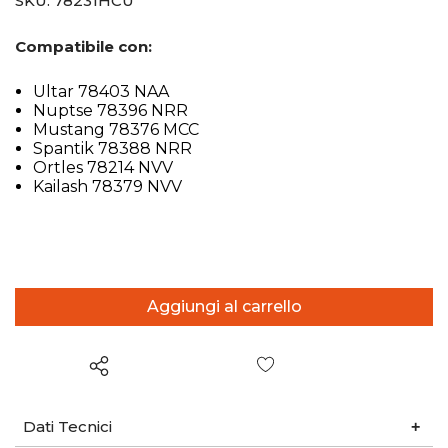
SKU:
78231HCU
Compatibile con:
Ultar 78403 NAA
Nuptse 78396 NRR
Mustang 78376 MCC
Spantik 78388 NRR
Ortles 78214 NVV
Kailash 78379 NVV
Wish List
Dati Tecnici