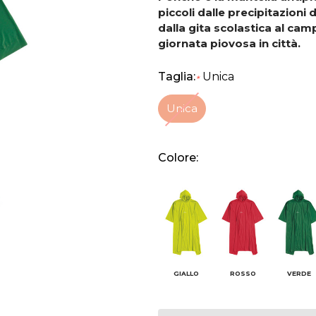
piccoli dalle precipitazioni 
dalla gita scolastica al cam
giornata piovosa in città.
Taglia:
Unica
*
Unica
Colore:
GIALLO
ROSSO
VERDE