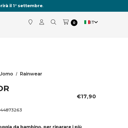
rirà il 1° settembre
.
IT
0
Uomo
Rainwear
OR
€17,90
044873263
oggia da bambino, per riparare i più