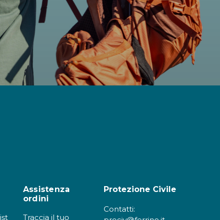
Assistenza
Protezione Civile
ordini
Contatti:
ist
Traccia il tuo
prociv@ferrino.it