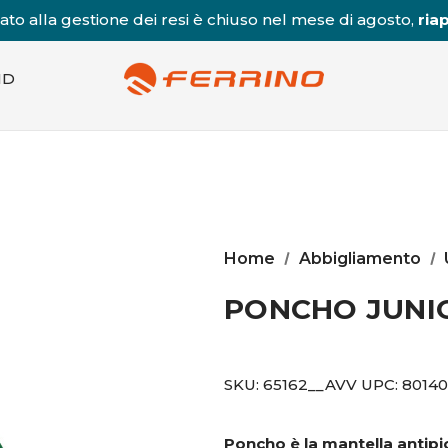
to alla gestione dei resi è chiuso nel mese di agosto,
riap
ND
Home
Abbigliamento
PONCHO JUNI
SKU:
65162__AVV
UPC:
8014
Poncho è la mantella antipi