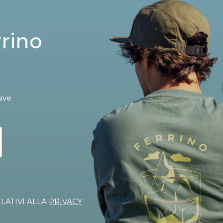
rrino
sive
ELATIVI ALLA
PRIVACY