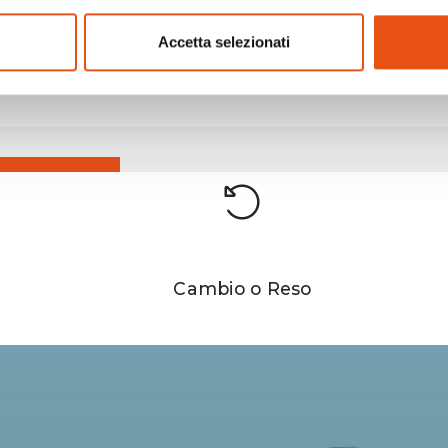
 JUNIOR
PONCHO
Accetta selezionati
€17,90
Cambio o Reso