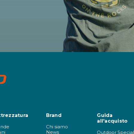
ttrezzatura
Brand
Guida
all'acquisto
ende
Chi siamo
ini
News
Outdoor Special