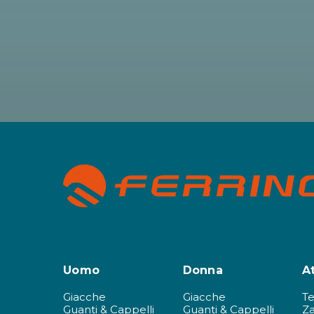
Uomo
Donna
A
Giacche
Giacche
T
Guanti & Cappelli
Guanti & Cappelli
Za