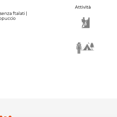
Attività
enza ftalati |
appuccio