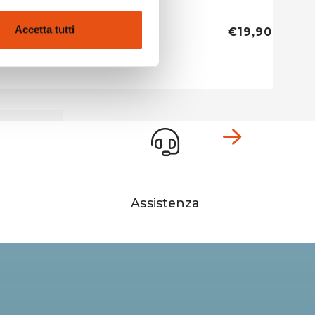
PONCHO
PONC
Accetta tutti
€19,90
€19,90
Assistenza