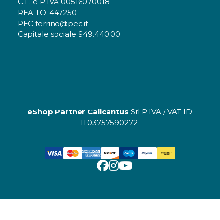
C.F. e P.IVA 00516070018
REA TO-447250
PEC ferrino@pec.it
Capitale sociale 949.440,00
eShop Partner Calicantus
Srl P.IVA / VAT ID
IT03757590272