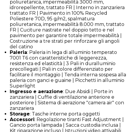
poliuretanica, impermeabilità 3000 mm,
idrorepellente, trattato FR | Interno in zanzariera
trattato FR | Pavimento in 100% Recycled
Poliestere 70D, 95 g/m2, spalmatura
poliuretanica, impermeabilità 8.000 mm, trattato
FR | Cuciture nastrate nel doppio tetto e nel
pavimento per garantire totale impermeabilità |
Costruzione a tre strati per rinforzare gli angoli
del catino
Paleria
: Paleria in lega di alluminio temperato
7001 T6 con caratteristiche di leggerezza,
resistenza ed elasticità | 3 Pali in duralluminio
precollegati | Pali in colore differenziato per
facilitare il montaggio | Tenda interna sospesa alla
paleria con ganci e guaine | Picchetti in alluminio
Superlight
Ingresso e aerazione
: Due Absidi | Porte in
zanzariera | Cuffie di ventilazione anteriore e
posteriore | Sistema di aerazione "camera air" con
zanzariera
Storage
: Tasche interne porta oggetti
Accessori
: Regolazione tiranti Fast Adjustment |
Gancio porta lampada | Sacca custodia inclusa |
Kit riparazione incluso | Istruzioni video attivabili