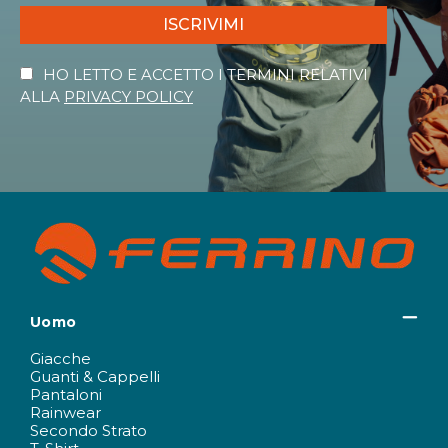
ISCRIVIMI
HO LETTO E ACCETTO I TERMINI RELATIVI
ALLA
PRIVACY POLICY
Uomo
Giacche
Guanti & Cappelli
Pantaloni
Rainwear
Secondo Strato