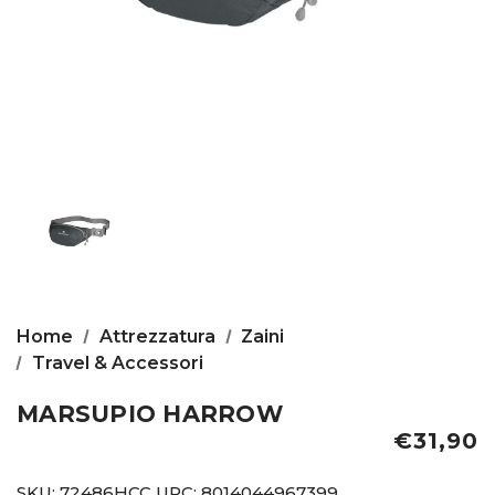
Home
Attrezzatura
Zaini
Travel & Accessori
MARSUPIO HARROW
€31,90
SKU:
72486HCC
UPC:
8014044967399