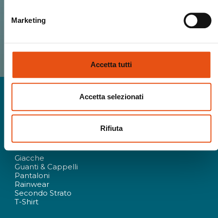
HO LETTO E ACCETTO I TERMINI RELATIVI
Marketing
ALLA
PRIVACY POLICY
Accetta tutti
Accetta selezionati
Rifiuta
Uomo
Giacche
Guanti & Cappelli
Pantaloni
Rainwear
Secondo Strato
T-Shirt