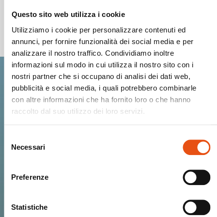
Questo sito web utilizza i cookie
Spedizioni Sicure
Utilizziamo i cookie per personalizzare contenuti ed
annunci, per fornire funzionalità dei social media e per
analizzare il nostro traffico. Condividiamo inoltre
informazioni sul modo in cui utilizza il nostro sito con i
nostri partner che si occupano di analisi dei dati web,
pubblicità e social media, i quali potrebbero combinarle
Entra nella Ferrino
con altre informazioni che ha fornito loro o che hanno
community.
raccolto dal suo utilizzo dei loro servizi.
Selezione
Ricevi Novità, Anteprime, Offerte esclusive
Necessari
del
e tutto il calore del mondo Ferrino!
consenso
Preferenze
Statistiche
ISCRIVIMI