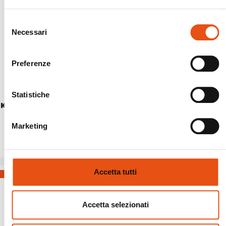
Selezione
Necessari
del
consenso
Preferenze
Statistiche
KUNENE JACKET WOMAN
€199,90
Marketing
Accetta tutti
Accetta selezionati