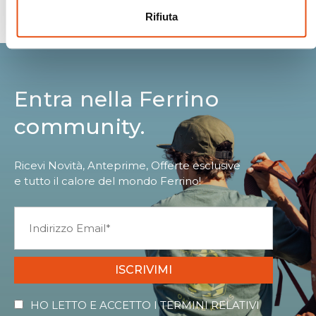
Spedizioni Sicure
Rifiuta
Entra nella Ferrino
community.
Ricevi Novità, Anteprime, Offerte esclusive
e tutto il calore del mondo Ferrino!
ISCRIVIMI
HO LETTO E ACCETTO I TERMINI RELATIVI