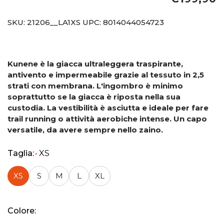
SKU:
21206__LA1XS
UPC:
8014044054723
Kunene è la giacca ultraleggera traspirante,
antivento e impermeabile grazie al tessuto in 2,5
strati con membrana. L'ingombro è minimo
soprattutto se la giacca è riposta nella sua
custodia. La vestibilità è asciutta e ideale per fare
trail running o attività aerobiche intense. Un capo
versatile, da avere sempre nello zaino.
Taglia:
XS
*
XS
S
M
L
XL
Colore: