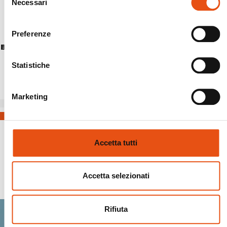
Necessari
del
consenso
Preferenze
BREITHORN JKT WOMAN
€249,90
Statistiche
Marketing
Accetta tutti
Spedizioni Sicure
Accetta selezionati
Rifiuta