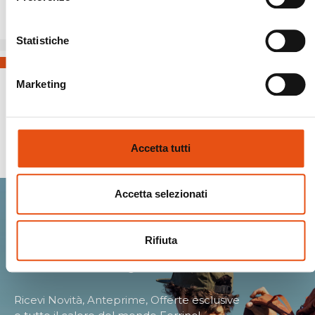
Statistiche
Marketing
Spedizioni Sicure
Accetta tutti
Accetta selezionati
Entra nella Ferrino
Rifiuta
community.
Ricevi Novità, Anteprime, Offerte esclusive