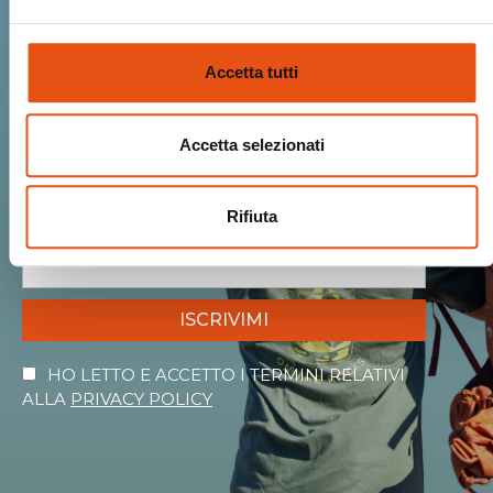
Entra nella Ferrino
Accetta tutti
community.
Accetta selezionati
Ricevi Novità, Anteprime, Offerte esclusive
e tutto il calore del mondo Ferrino!
Rifiuta
ISCRIVIMI
HO LETTO E ACCETTO I TERMINI RELATIVI
ALLA
PRIVACY POLICY