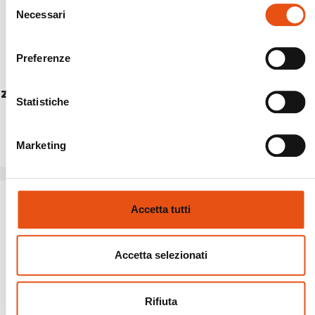
Selezione
Necessari
del
consenso
Preferenze
ZAINO CARIBOU
BABY CARRIER COVER
Statistiche
€214,90
€24,90
Marketing
Accetta tutti
Accetta selezionati
Rifiuta