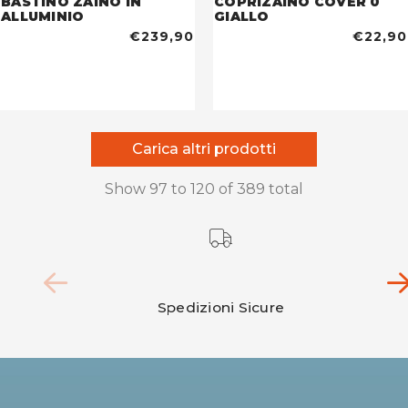
BASTINO ZAINO IN
COPRIZAINO COVER 0
ALLUMINIO
GIALLO
€239,90
€22,90
Carica altri prodotti
Show
97
to
120
of
389
total
Spedizioni Sicure