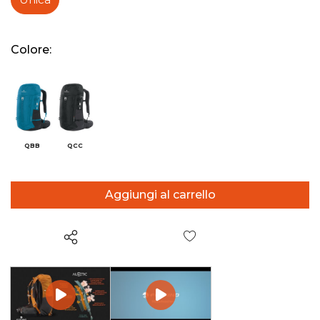
Colore:
QBB
QCC
Wish List