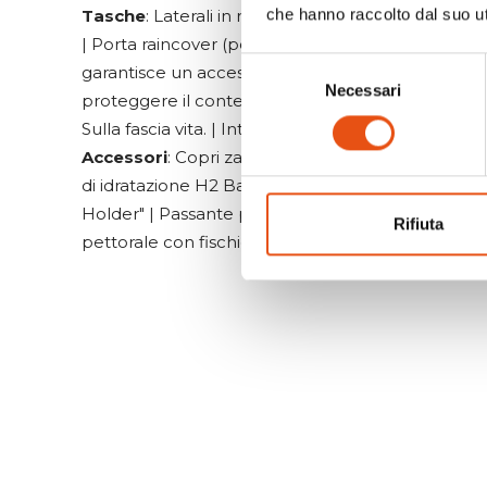
che hanno raccolto dal suo uti
Tasche
: Laterali in rete. | Frontale | Di sicurezza
| Porta raincover (posizionata nella parte superior
Selezione
garantisce un accesso rapido e immediato al copr
Necessari
del
proteggere il contenuto durante improvvisi cambi
consenso
Sulla fascia vita. | Interna sul dorso
Accessori
: Copri zaino | Porta bastoncini | Compa
di idratazione H2 Bag | Asole porta casco | Comp
Holder" | Passante posteriore per la luce di sicure
Rifiuta
pettorale con fischietto d'emergenza