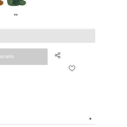
VV
Wish List