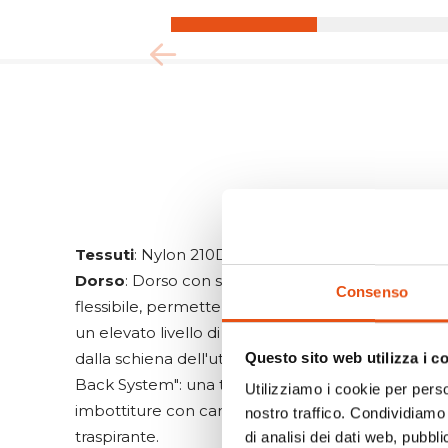
Tessuti
: Nylon 210D Hexagonal
Dorso
: Dorso con sistema "Dry Net System": il bas
Consenso
flessibile, permette una perfetta distribuzione de
un elevato livello di aerazione tensionando la ret
Questo sito web utilizza i c
dalla schiena dell'utilizzatore. | Spallacci e cintur
Back System": una traspirazione eccellente grazi
Utilizziamo i cookie per perso
imbottiture con canali di aerazione e tessuto reti
nostro traffico. Condividiamo 
traspirante.
di analisi dei dati web, pubbl