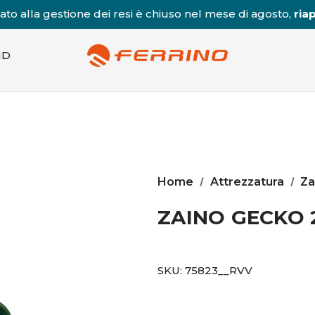
to alla gestione dei resi è chiuso nel mese di agosto,
riap
ND
Home
Attrezzatura
Za
ZAINO GECKO 
SKU:
75823__RVV