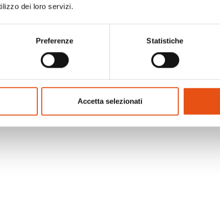
lizzo dei loro servizi.
 in rete con portachiavi
e dello zaino,
izaino, ideale per
Preferenze
Statistiche
amenti climatici) |
tibile con il sistema
atibile con "Helmet
zza | Cinturino
Accetta selezionati