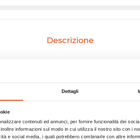
Descrizione
Attività
tino in acciaio
Dettagli
l carico e garantisce
e che separa lo zaino
ookie
a a vita con "Hollow
e all'abbinamento di
nalizzare contenuti ed annunci, per fornire funzionalità dei socia
colare super
inoltre informazioni sul modo in cui utilizza il nostro sito con i 
icità e social media, i quali potrebbero combinarle con altre inform