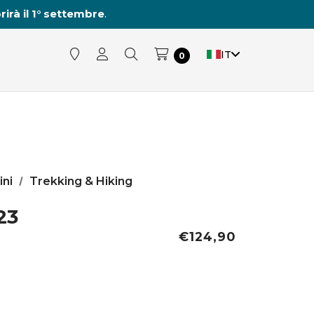
rirà il 1° settembre
.
IT
0
ini
Trekking & Hiking
23
€124,90