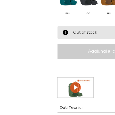
BLU
CC
NN
Out of stock
Dati Tecnici