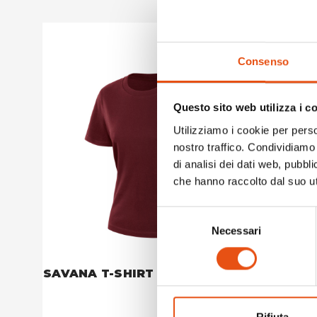
Consenso
Questo sito web utilizza i c
Utilizziamo i cookie per perso
nostro traffico. Condividiamo 
di analisi dei dati web, pubbl
che hanno raccolto dal suo uti
Selezione
Necessari
del
consenso
SAVANA T-SHIRT WOMAN
SAVANA 
€44,90