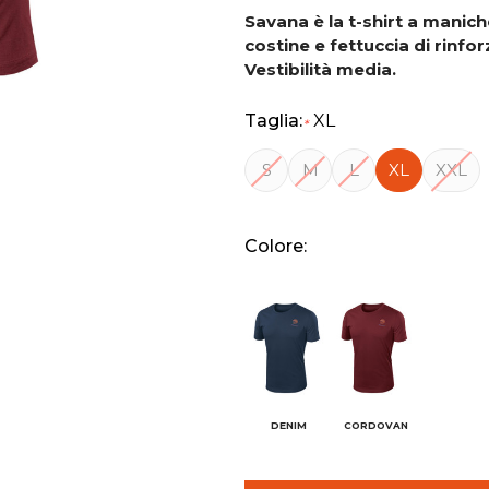
Savana è la t-shirt a manich
costine e fettuccia di rinfor
Vestibilità media.
Taglia:
XL
*
S
M
L
XL
XXL
Colore:
DENIM
CORDOVAN