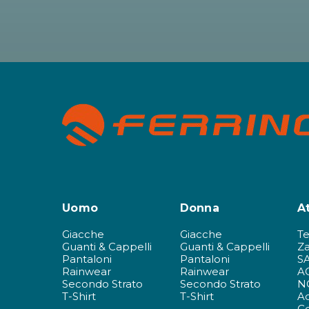
Uomo
Donna
A
Giacche
Giacche
T
Guanti & Cappelli
Guanti & Cappelli
Za
Pantaloni
Pantaloni
S
Rainwear
Rainwear
A
Secondo Strato
Secondo Strato
N
T-Shirt
T-Shirt
Ac
C