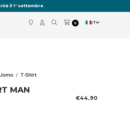
rirà il 1° settembre
.
IT
0
Uomo
T-Shirt
RT MAN
€44,90