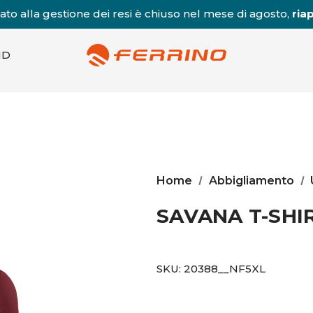
to alla gestione dei resi è chiuso nel mese di agosto,
riap
ND
Home
Abbigliamento
SAVANA T-SHI
SKU:
20388__NF5XL