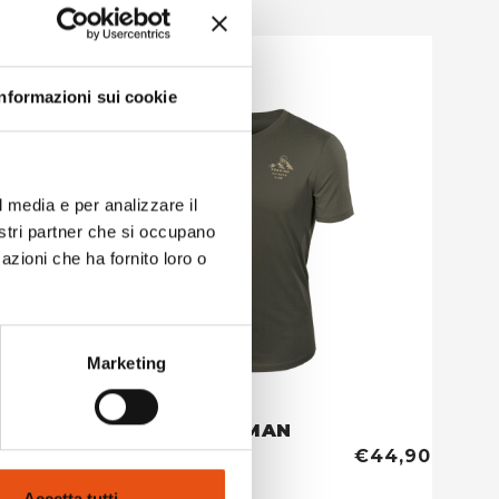
Informazioni sui cookie
l media e per analizzare il
nostri partner che si occupano
azioni che ha fornito loro o
Marketing
CLUB T-SHIRT MAN
WEISS
€44,90
€44,90