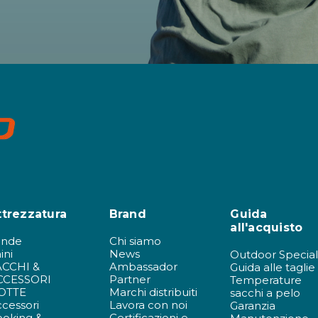
ttrezzatura
Brand
Guida
all'acquisto
ende
Chi siamo
ini
News
Outdoor Special
ACCHI &
Ambassador
Guida alle taglie
CCESSORI
Partner
Temperature
OTTE
Marchi distribuiti
sacchi a pelo
cessori
Lavora con noi
Garanzia
ooking &
Certificazioni e