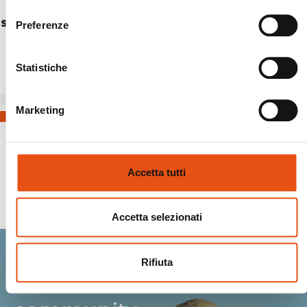
consenso
SACCO YUKON SQUARE +3° C
Preferenze
€116,90
Statistiche
Marketing
Accetta tutti
Spedizioni Sicure
Accetta selezionati
Rifiuta
Entra nella Ferrino